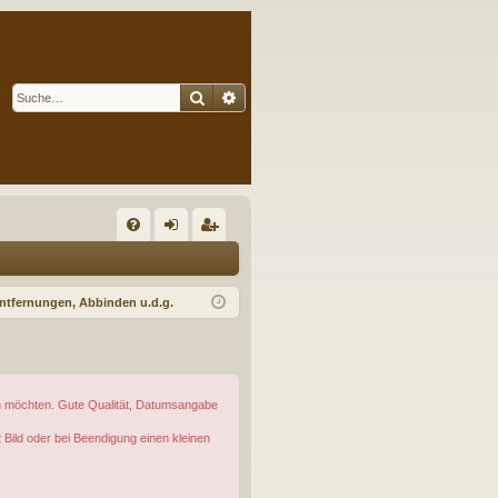
Suche
Erweiterte Suche
S
FA
n
eg
Q
m
ist
ntfernungen, Abbinden u.d.g.
el
rie
de
re
n
n
ren möchten. Gute Qualität, Datumsangabe
 Bild oder bei Beendigung einen kleinen