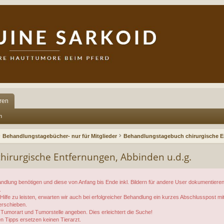
ren
n
Behandlungstagebücher- nur für Mitglieder
Behandlungstagebuch chirurgische E
irurgische Entfernungen, Abbinden u.d.g.
Behandlung benötigen und diese von Anfang bis Ende inkl. Bildern für andere User dokumentie
.
ilfe zu leisten, erwarten wir auch bei erfolgreicher Behandlung ein kurzes Abschlusspost mit
erschieben.
 Tumorart und Tumorstelle angeben. Dies erleichtert die Suche!
 Tipps ersetzen keinen Tierarzt.