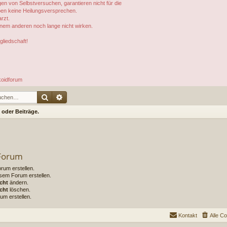
en von Selbstversuchen, garantieren nicht für die
geben keine Heilungsversprechen.
rzt.
inem anderen noch lange nicht wirken.
gliedschaft!
koidforum
Suche
Erweiterte Suche
oder Beiträge.
 Forum
um erstellen.
sem Forum erstellen.
cht
ändern.
cht
löschen.
um erstellen.
Kontakt
Alle C