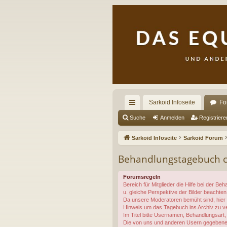
Sarkoid Infoseite
Fo
ch
Suche
Anmelden
Registriere
ne
Sarkoid Infoseite
Sarkoid Forum
llz
Behandlungstagebuch ch
ug
Forumsregeln
riff
Bereich für Mitglieder die Hilfe bei der 
u. gleiche Perspektive der Bilder beachten
Da unsere Moderatoren bemüht sind, hier H
Hinweis um das Tagebuch ins Archiv zu v
Im Titel bitte Usernamen, Behandlungsart,
Die von uns und anderen Usern gegebenen