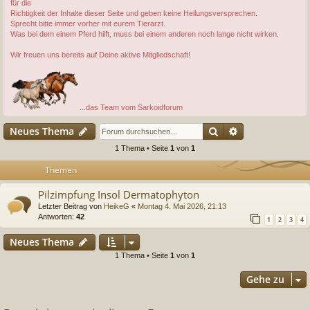
für die
Richtigkeit der Inhalte dieser Seite und geben keine Heilungsversprechen.
Sprecht bitte immer vorher mit eurem Tierarzt.
Was bei dem einem Pferd hilft, muss bei einem anderen noch lange nicht wirken.
Wir freuen uns bereits auf Deine aktive Mitgliedschaft!
...das Team vom Sarkoidforum
Suche
Erweiterte Suc
Neues Thema
1 Thema • Seite
1
von
1
Themen
Pilzimpfung Insol Dermatophyton
Letzter Beitrag von
HeikeG
«
Montag 4. Mai 2026, 21:13
Antworten:
42
1
2
3
4
Neues Thema
1 Thema • Seite
1
von
1
Gehe zu