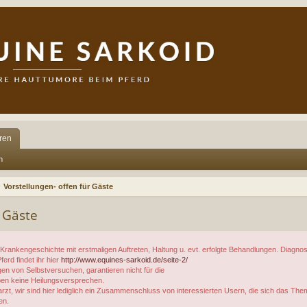
ren
n
Vorstellungen- offen für Gäste
r Gäste
 Krankengeschichte mit erstmaligen Auftreten, Haltung u. evt. erfolgte Behandlungen. Diagn
erd findet ihr hier
http://www.equines-sarkoid.de/seite-2/
en von Selbstversuchen, garantieren nicht für die
geben keine Heilungsversprechen.
rarzt, wir sind hier lediglich ein Zusammenschluss von interessierten Usern, die sich das
en.