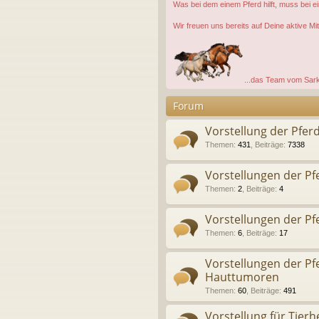
Was bei dem einem Pferd hilft, muss bei e
Wir freuen uns bereits auf Deine aktive Mit
...das Team vom Sar
Forum
Vorstellung der Pfer
Themen
:
431
,
Beiträge
:
7338
Vorstellungen der P
Themen
:
2
,
Beiträge
:
4
Vorstellungen der Pf
Themen
:
6
,
Beiträge
:
17
Vorstellungen der P
Hauttumoren
Themen
:
60
,
Beiträge
:
491
Vorstellung für Tierhe