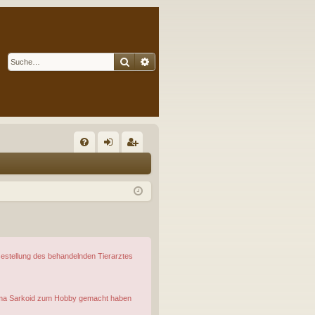
Suche
Erweiterte Suche
S
FA
n
eg
Q
m
ist
el
rie
de
re
n
n
osestellung des behandelnden Tierarztes
 Thema Sarkoid zum Hobby gemacht haben