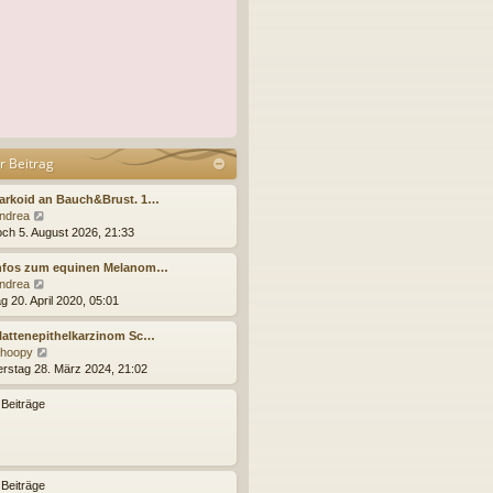
r Beitrag
arkoid an Bauch&Brust. 1…
N
ndrea
e
och 5. August 2026, 21:33
u
e
Infos zum equinen Melanom…
s
N
ndrea
t
e
g 20. April 2020, 05:01
e
u
r
e
lattenepithelkarzinom Sc…
B
s
N
hoopy
e
t
e
rstag 28. März 2024, 21:02
i
e
u
t
r
e
 Beiträge
r
B
s
a
e
t
g
i
e
t
r
r
B
 Beiträge