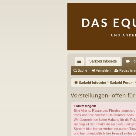
Sarkoid Infoseite
Fo
ch
Suche
Anmelden
Registriere
ne
Sarkoid Infoseite
Sarkoid Forum
llz
Vorstellungen- offen fü
ug
Forumsregeln
riff
Bitte Alter u. Rasse des Pferdes angeben.
Infos über die diversen Hauttumore beim Pf
Wir übernehmen keine Haftung für die Folg
Richtigkeit der Inhalte dieser Seite und 
Sprecht bitte immer vorher mit eurem Tie
und hier unentgeltlich ihre Freizeit einbring