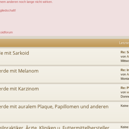
inem anderen noch lange nicht wirken.
gliedschaft!
koidforum
Letzte
de mit Sarkoid
Re: S
von
A
Mittw
ferde mit Melanom
Re: 
von
A
Monta
erde mit Karzinom
Re: P
von
w
Donne
ferde mit auralem Plaque, Papillomen und anderen
Keine
ilpraktiker, Ärzte, Kliniken u. Futtermittelhersteller
Keine