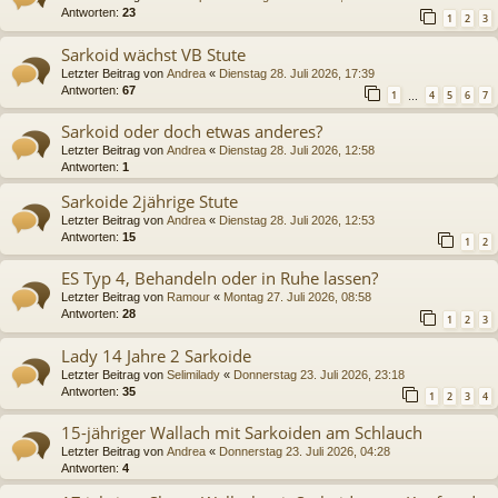
Antworten:
23
1
2
3
Sarkoid wächst VB Stute
Letzter Beitrag von
Andrea
«
Dienstag 28. Juli 2026, 17:39
Antworten:
67
1
4
5
6
7
…
Sarkoid oder doch etwas anderes?
Letzter Beitrag von
Andrea
«
Dienstag 28. Juli 2026, 12:58
Antworten:
1
Sarkoide 2jährige Stute
Letzter Beitrag von
Andrea
«
Dienstag 28. Juli 2026, 12:53
Antworten:
15
1
2
ES Typ 4, Behandeln oder in Ruhe lassen?
Letzter Beitrag von
Ramour
«
Montag 27. Juli 2026, 08:58
Antworten:
28
1
2
3
Lady 14 Jahre 2 Sarkoide
Letzter Beitrag von
Selimilady
«
Donnerstag 23. Juli 2026, 23:18
Antworten:
35
1
2
3
4
15-jähriger Wallach mit Sarkoiden am Schlauch
Letzter Beitrag von
Andrea
«
Donnerstag 23. Juli 2026, 04:28
Antworten:
4