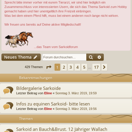
Sprecht bitte immer vorher mit eurem Tierarzt, wir sind hier lediglich ein
Zusammenschluss von interessierten Usern, die sich das Thema Sarkoid zum Hobby
gemacht haben und hier unentgeltlich ihre Freizeit einbringen.
Was bei dem einem Pferd hilft, muss bei einem anderen noch lange nicht wirken.
Wir freuen uns bereits auf Deine aktive Mitgliedschaft!
...das Team vom Sarkoidforum
Suche
Erweiterte Suc
Neues Thema
Seite
1
von
17
2
3
4
5
17
1
Nächste
429 Themen
…
Bekanntmachungen
Bildergalerie Sarkoide
Letzter Beitrag von
Eline
«
Sonntag 3. März 2019, 19:59
Infos zu equinen Sarkoid- bitte lesen
Letzter Beitrag von
Eline
«
Sonntag 3. März 2019, 19:56
Themen
Sarkoid an Bauch&Brust. 12 Jähriger Wallach