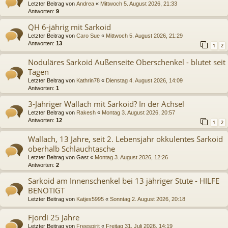
Letzter Beitrag von
Andrea
«
Mittwoch 5. August 2026, 21:33
Antworten:
9
QH 6-jährig mit Sarkoid
Letzter Beitrag von
Caro Sue
«
Mittwoch 5. August 2026, 21:29
Antworten:
13
1
2
Noduläres Sarkoid Außenseite Oberschenkel - blutet seit
Tagen
Letzter Beitrag von
Kathrin78
«
Dienstag 4. August 2026, 14:09
Antworten:
1
3-Jähriger Wallach mit Sarkoid? In der Achsel
Letzter Beitrag von
Rakesh
«
Montag 3. August 2026, 20:57
Antworten:
12
1
2
Wallach, 13 Jahre, seit 2. Lebensjahr okkulentes Sarkoid
oberhalb Schlauchtasche
Letzter Beitrag von
Gast
«
Montag 3. August 2026, 12:26
Antworten:
2
Sarkoid am Innenschenkel bei 13 jähriger Stute - HILFE
BENÖTIGT
Letzter Beitrag von
Katjes5995
«
Sonntag 2. August 2026, 20:18
Fjordi 25 Jahre
Letzter Beitrag von
Freespirit
«
Freitag 31. Juli 2026, 14:19