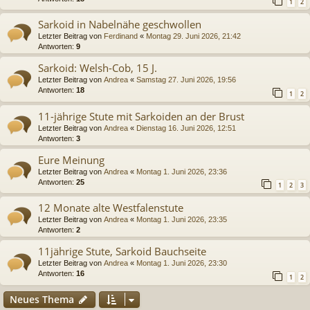
1
2
Sarkoid in Nabelnähe geschwollen
Letzter Beitrag von
Ferdinand
«
Montag 29. Juni 2026, 21:42
Antworten:
9
Sarkoid: Welsh-Cob, 15 J.
Letzter Beitrag von
Andrea
«
Samstag 27. Juni 2026, 19:56
Antworten:
18
1
2
11-jährige Stute mit Sarkoiden an der Brust
Letzter Beitrag von
Andrea
«
Dienstag 16. Juni 2026, 12:51
Antworten:
3
Eure Meinung
Letzter Beitrag von
Andrea
«
Montag 1. Juni 2026, 23:36
Antworten:
25
1
2
3
12 Monate alte Westfalenstute
Letzter Beitrag von
Andrea
«
Montag 1. Juni 2026, 23:35
Antworten:
2
11jährige Stute, Sarkoid Bauchseite
Letzter Beitrag von
Andrea
«
Montag 1. Juni 2026, 23:30
Antworten:
16
1
2
Neues Thema