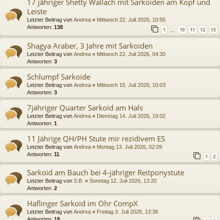
17 jähriger Shetty Wallach mit Sarkoiden am Kopf und
Leiste
Letzter Beitrag von
Andrea
«
Mittwoch 22. Juli 2026, 10:55
Antworten:
138
1
10
11
12
13
…
Shagya Araber, 3 Jahre mit Sarkoiden
Letzter Beitrag von
Andrea
«
Mittwoch 22. Juli 2026, 04:30
Antworten:
3
Schlumpf Sarkoide
Letzter Beitrag von
Andrea
«
Mittwoch 15. Juli 2026, 10:03
Antworten:
3
7jähriger Quarter Sarkoid am Hals
Letzter Beitrag von
Andrea
«
Dienstag 14. Juli 2026, 19:02
Antworten:
1
11 Jährige QH/PH Stute mir rezidivem ES
Letzter Beitrag von
Andrea
«
Montag 13. Juli 2026, 02:09
Antworten:
11
1
2
Sarkoid am Bauch bei 4-jähriger Reitponystute
Letzter Beitrag von
S.B.
«
Sonntag 12. Juli 2026, 13:20
Antworten:
2
Haflinger Sarkoid im Ohr CompX
Letzter Beitrag von
Andrea
«
Freitag 3. Juli 2026, 13:36
Antworten:
18