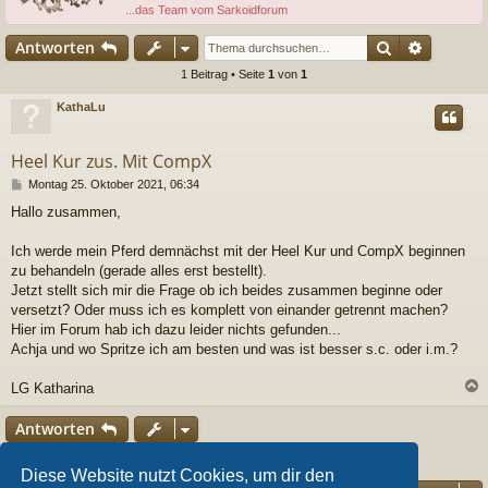
...das Team vom Sarkoidforum
Suche
Erweiter
Antworten
1 Beitrag • Seite
1
von
1
KathaLu
Heel Kur zus. Mit CompX
B
Montag 25. Oktober 2021, 06:34
e
Hallo zusammen,
i
t
r
Ich werde mein Pferd demnächst mit der Heel Kur und CompX beginnen
a
zu behandeln (gerade alles erst bestellt).
g
Jetzt stellt sich mir die Frage ob ich beides zusammen beginne oder
versetzt? Oder muss ich es komplett von einander getrennt machen?
Hier im Forum hab ich dazu leider nichts gefunden...
Achja und wo Spritze ich am besten und was ist besser s.c. oder i.m.?
LG Katharina
c
Antworten
1 Beitrag • Seite
1
von
1
Diese Website nutzt Cookies, um dir den