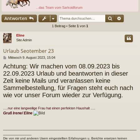
...das Team vom Sarkoidforum
Suche
Erweiter
Antworten
1 Beitrag • Seite
1
von
1
Eline
Site Admin
Urlaub Seotember 23
B
Mittwoch 9. August 2023, 15:04
e
Achtung: Wir machen vom 08.09.2023 bis
i
t
22.09.2023 Urlaub und beantworten in dieser
r
Zeit keine Mails und veranlassen keine
a
g
Sammelbestellung, für Fragen steht euch nach
wie vor unser Forum wieder zur Verfügung.
.....nur eine langweilige Frau hat einen perfekten Haushalt .....
Gruß Irene/ Eline
_____________________________________________________________
_____________
Die von mir und anderen Usern eingestellten Erfahrungen u. Berichte ersetzen keinen