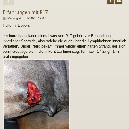
Erfahrungen mit R17
B
Montag 28. Juli 2025, 12:07
e
Hallo Ihr Lieben,
i
t
r
ich hatte irgendwann einmal was von R17 gehört zur Behandlung
a
innerlicher Sarkoide, also solche die auch über die Lymphbahnen innerlich
g
verlaufen. Unser Pferd bekam immer wieder einen harten Strang, der sich
vorm Gesäuge bis in die linke Zitze hineinzog. Ich hab T17 2xtgl. 1 ml
oral eingegeben.