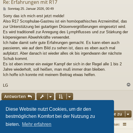
Re: Erfahrungen mit R17
B
Sonntag 25. Januar 2026, 00:49
e
Sorry das ich mich erst jetzt melde!
i
Also R17 Scrophulae-Gastreu ist ein homöopathisches Arzneimittel, das
t
r
zur Unterstützung bei gutartigen Drüsenvergrößerungen eingesetzt wird.
a
Es wird traditionell zur Anregung des Lymphflusses und zur Stärkung der
g
körpereigenen Abwehrkräfte verwendet.
Ich habe damit sehr gute Erfahrungen gemacht. Es kann eben auch
passieren, wie auf dem Bild zu sehen ist, dass es eben auch mal
aufplatzt. Aber danach ist wieder alles ok bis irgendwann der nächste
Schub kommt.
Es ist eben immer ein ewiger Kampf der sich in der Regel alle 1 bis 2
Jahre wiederholt, soll heißen, man muß immer dran bleiben.
Ich hoffe ich konnte mit meinem Beitrag etwas helfen.
LG
c
Antworten
3 Beiträge • Seite
1
von
1
Diese Website nutzt Cookies, um dir den
Gehe zu
bestmöglichen Komfort bei der Nutzung zu
bieten.
Mehr erfahren
Sarkoid Infoseite
Sarkoid Forum
Kontakt