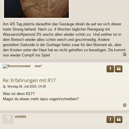
Am 4/5 Tag platzte daraufhin das Gesäuge direkt da auf wo sich dieser
harte Strang befand. Nach ca. 4 Wochen täglicher Reinigung mit
Wasserstoffperoxid 3% wuchs alles wieder schön zu. Und seither ist in
dem Bereich wieder alles schön weich und geschmeidig. Andere
gestielten Sarkoide in der Gurtlage fielen zwar für den Moment ab, aber
den Knoten unter der Haut hat es nicht geholfen zu beseitigen. Da kommt
nun wieder CompX ins Spiel.
c
tara*
Re: Erfahrungen mit R17
B
Montag 28. Juli 2025, 14:28
e
Was ist denn R17?
i
Magst du etwas mehr dazu sagen/schreiben?
t
r
a
g
c
elli2002