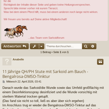
für die
Richtigkeit der Inhalte dieser Seite und geben keine Heilungsversprechen.
Sprecht bitte immer vorher mit eurem Tierarzt.
Was bei dem einem Pferd hilft, muss bei einem anderen noch lange nicht wirken.
Wir freuen uns bereits auf Deine aktive Mitgliedschaft!
...das Team vom Sarkoidforum
Suche
Erweiter
Antworten
1 Beitrag • Seite
1
von
1
Anabelle
11 Jährige QH/PH Stute mit Sarkoid am Bauch -
Bengalrosa-DMSO-Tinktur
B
Mittwoch 22. April 2026, 03:41
e
Danach wurde das Sarkoid/die Wunde sowie das Umfeld großflächig mit
i
einem Desinfektionsspray desinfiziert und die Wunde vorsichtig mit
t
r
sterilem Material trocken getupft.
a
(Das fand sie nicht so toll, ließ es aber über sich ergehen)
g
Im Anschluss trug er wieder die Bengalrosa-DMSO-Tinktur auf das