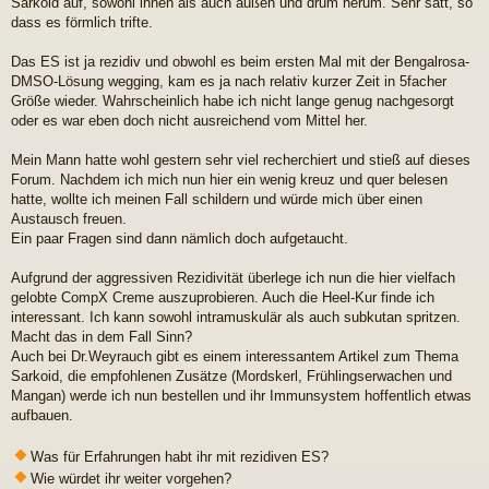
Sarkoid auf, sowohl innen als auch außen und drum herum. Sehr satt, so
dass es förmlich trifte.
Das ES ist ja rezidiv und obwohl es beim ersten Mal mit der Bengalrosa-
DMSO-Lösung wegging, kam es ja nach relativ kurzer Zeit in 5facher
Größe wieder. Wahrscheinlich habe ich nicht lange genug nachgesorgt
oder es war eben doch nicht ausreichend vom Mittel her.
Mein Mann hatte wohl gestern sehr viel recherchiert und stieß auf dieses
Forum. Nachdem ich mich nun hier ein wenig kreuz und quer belesen
hatte, wollte ich meinen Fall schildern und würde mich über einen
Austausch freuen.
Ein paar Fragen sind dann nämlich doch aufgetaucht.
Aufgrund der aggressiven Rezidivität überlege ich nun die hier vielfach
gelobte CompX Creme auszuprobieren. Auch die Heel-Kur finde ich
interessant. Ich kann sowohl intramuskulär als auch subkutan spritzen.
Macht das in dem Fall Sinn?
Auch bei Dr.Weyrauch gibt es einem interessantem Artikel zum Thema
Sarkoid, die empfohlenen Zusätze (Mordskerl, Frühlingserwachen und
Mangan) werde ich nun bestellen und ihr Immunsystem hoffentlich etwas
aufbauen.
Was für Erfahrungen habt ihr mit rezidiven ES?
Wie würdet ihr weiter vorgehen?