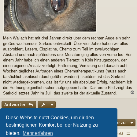
Mein Wallach hat mit drei Jahren direkt über dem rechten Auge ein sehr
großes wucherndes Sarkoid entwickelt. Über vier Jahre haben wir alles
ausprobiert, Lasern, Cisplatine, Chemo zum Teil im zweiwöchigen
Abstand und nach spätestens drei Monaten ging alles von vorne los. Vor
einem Jahr habe ich einen anderen Tierarzt in Köln hinzugezogen, der
einen eigenen Ansatz verfolgt: Entfernung, Vereisung und danach acht
Wochen tägliches Auftragen eines Chemotherapeutikums (muss auch
tatsächlich akribisch durchgeführt werden!) - seitdem ist das Sarkoid
nicht wiedergekommen, das ist für uns ein absoluter Erfolg, nachdem ich
die Hoffnung eigentlich schon aufgegeben hatte. Das erste Bild zeigt das
Sarkoid letztes Jahr im Juli, das zweite ist der aktuelle Zustand.
c
Antworten
1 Beitrag • Seite
1
von
1
Diese Website nutzt Cookies, um dir den
Gehe zu
bestmöglichen Komfort bei der Nutzung zu
bieten.
Mehr erfahren
Sarkoid Infoseite
Sarkoid Forum
Kontakt