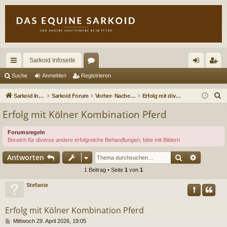
Sarkoid Infoseite
ch
or
n
eg
Suche
Anmelden
Registrieren
ne
en
m
ist
S
Sarkoid Infoseite
Sarkoid Forum
Vorher- Nacherbilder u. Kurzberichte zu erfolgreichen Behandlungen- offen für Gäste
Erfolg mit diversen anderen Methoden
llz
el
rie
u
Erfolg mit Kölner Kombination Pferd
c
ug
de
re
h
Forumsregeln
riff
n
n
Bereich für diverse andere erfolgreiche Behandlungen, bitte mit Bildern
e
Suche
Erweiter
Antworten
1 Beitrag • Seite
1
von
1
Stefanie
Erfolg mit Kölner Kombination Pferd
B
Mittwoch 29. April 2026, 19:05