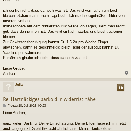
i
t
r
ich denke nicht, dass da noch was ist. Das wird vermutlich ein Loch
a
bleiben. Schau mal in mein Tagebuch. Ich mache regelmäßig Bilder von
g
unseren Narben.
Insbesondere auf dem drittletzten Bild würde ich sagen, sieht man recht
gut, dass da nix mehr ist. Das wird einfach haarlos und bissl trockener
bleiben.
Zur Gewissensberuhigung kannst Du 1:5 2× pro Woche Finger
abwischen, damit es geschmeidig bleibt, aber genausogut kannst Du
Vaseline pur schmieren.
Persönlich glaube ich nicht, dass da noch was ist.
Liebe Grüße,
Andrea
c
Julia
Re: Hartnäckiges sarkoid in widerrist nähe
B
Freitag 10. Juli 2026, 09:23
e
Liebe Andrea,
i
t
r
ganz vielen Dank für Deine Einschätzung. Deine Bilder habe ich mir jetzt
a
auch angeguckt. Sieht tlw. echt ähnlich aus. Meine Hautstelle ist