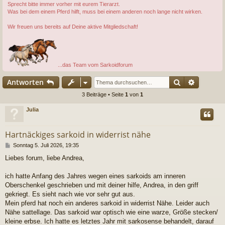
Sprecht bitte immer vorher mit eurem Tierarzt.
Was bei dem einem Pferd hilft, muss bei einem anderen noch lange nicht wirken.
Wir freuen uns bereits auf Deine aktive Mitgliedschaft!
...das Team vom Sarkoidforum
Suche
Erweiter
Antworten
3 Beiträge • Seite
1
von
1
Julia
Hartnäckiges sarkoid in widerrist nähe
B
Sonntag 5. Juli 2026, 19:35
e
Liebes forum, liebe Andrea,
i
t
r
ich hatte Anfang des Jahres wegen eines sarkoids am inneren
a
Oberschenkel geschrieben und mit deiner hilfe, Andrea, in den griff
g
gekriegt. Es sieht nach wie vor sehr gut aus.
Mein pferd hat noch ein anderes sarkoid in widerrist Nähe. Leider auch
Nähe sattellage. Das sarkoid war optisch wie eine warze, Größe stecken/
kleine erbse. Ich hatte es letztes Jahr mit sarkosense behandelt, darauf