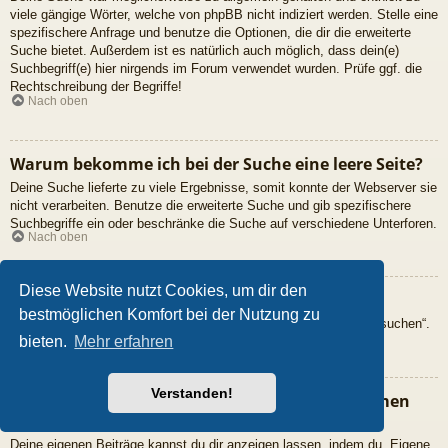
viele gängige Wörter, welche von phpBB nicht indiziert werden. Stelle eine
spezifischere Anfrage und benutze die Optionen, die dir die erweiterte
Suche bietet. Außerdem ist es natürlich auch möglich, dass dein(e)
Suchbegriff(e) hier nirgends im Forum verwendet wurden. Prüfe ggf. die
Rechtschreibung der Begriffe!
Nach oben
Warum bekomme ich bei der Suche eine leere Seite?
Deine Suche lieferte zu viele Ergebnisse, somit konnte der Webserver sie
nicht verarbeiten. Benutze die erweiterte Suche und gib spezifischere
Suchbegriffe ein oder beschränke die Suche auf verschiedene Unterforen.
Nach oben
Diese Website nutzt Cookies, um dir den
Wie kann ich nach Mitgliedern suchen?
bestmöglichen Komfort bei der Nutzung zu
Gehe zur „Mitglieder“-Seite und klicke auf „Nach einem Mitglied suchen“.
Nach oben
bieten.
Mehr erfahren
Verstanden!
Wie kann ich meine eigenen Beiträge und Themen
finden?
Deine eigenen Beiträge kannst du dir anzeigen lassen, indem du „Eigene