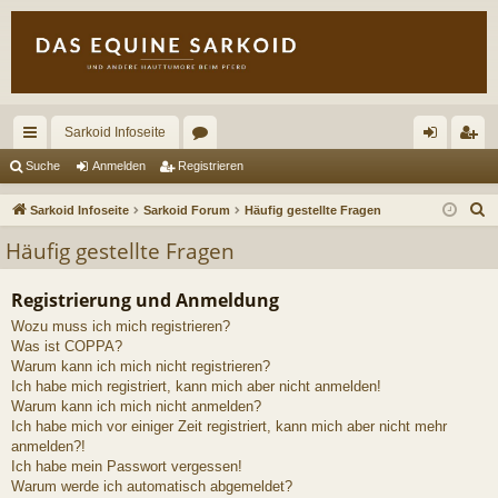
Sarkoid Infoseite
ch
or
n
eg
Suche
Anmelden
Registrieren
ne
en
m
ist
S
Sarkoid Infoseite
Sarkoid Forum
Häufig gestellte Fragen
llz
el
rie
u
Häufig gestellte Fragen
c
ug
de
re
h
Registrierung und Anmeldung
riff
n
n
e
Wozu muss ich mich registrieren?
Was ist COPPA?
Warum kann ich mich nicht registrieren?
Ich habe mich registriert, kann mich aber nicht anmelden!
Warum kann ich mich nicht anmelden?
Ich habe mich vor einiger Zeit registriert, kann mich aber nicht mehr
anmelden?!
Ich habe mein Passwort vergessen!
Warum werde ich automatisch abgemeldet?